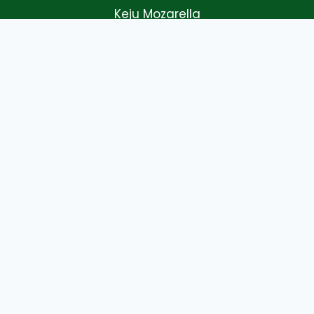
Keju Mozarella
Keju Alami
Keju Olahan
Lain - Lain
Beranda
Tentang Kami
Produk
Klien
Video
Hubungi Kami