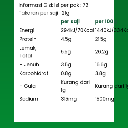
Informasi Gizi:
Isi per pak : 72
Takaran per saji : 21g
per saji
per 100g
Energi
294kJ/70Kcal
1440kJ/334K
Protein
4.5g
21.5g
Lemak,
5.5g
26.2g
Total
– Jenuh
3.5g
16.6g
Karbohidrat
0.8g
3.8g
Kurang dari
– Gula
Kurang dari 1
1g
Sodium
315mg
1500mg