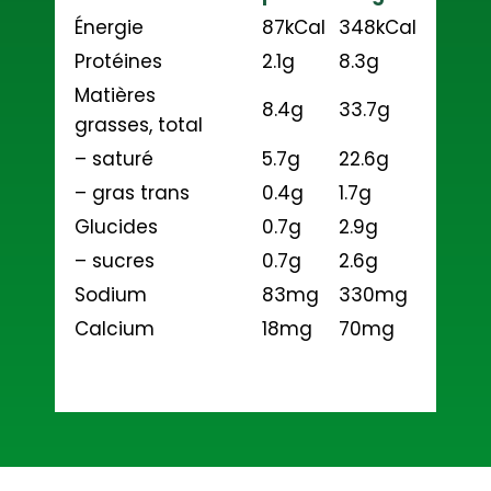
Énergie
87kCal
348kCal
Protéines
2.1g
8.3g
Matières
8.4g
33.7g
grasses, total
–
saturé
5.7g
22.6g
–
gras trans
0.4g
1.7g
Glucides
0.7g
2.9g
–
sucres
0.7g
2.6g
Sodium
83mg
330mg
Calcium
18mg
70mg